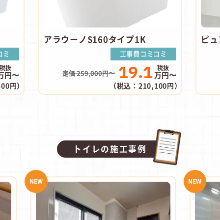
アラウーノS160タイプ1K
ピュ
コミ
工事費コミコミ
19.1
定価 259,000円〜
万円〜
万円〜
500円）
（税込：210,100円）
トイレの施工事例
NEW
NEW