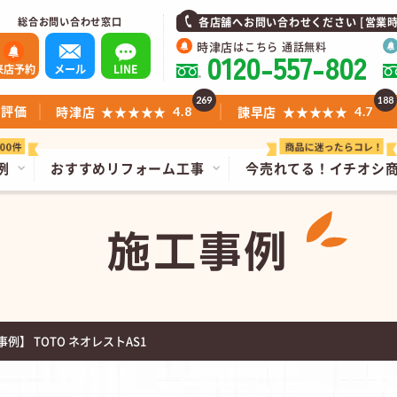
総合お問い合わせ窓口
各店舗へお問い合わせください [営業時間]1
時津店
はこちら 通話無料
0120-557-802
来店予約
メール
LINE
269
188
ミ評価
時津店
★★★★★
諫早店
★★★★★
4.8
4.7
例
おすすめリフォーム工事
今売れてる！
イチオシ
施工事例
例】 TOTO ネオレストAS1