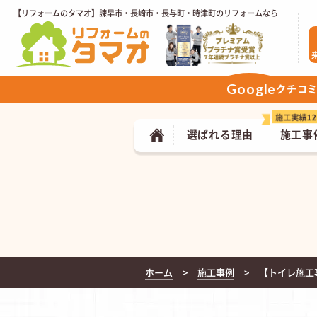
【リフォームのタマオ】諫早市・長崎市・長与町・時津町のリフォームなら
Google
クチコ
選ばれる理由
施工事
ホーム
施工事例
【トイレ施工事