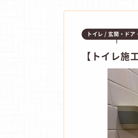
トイレ
玄関・ドア
【トイレ施工