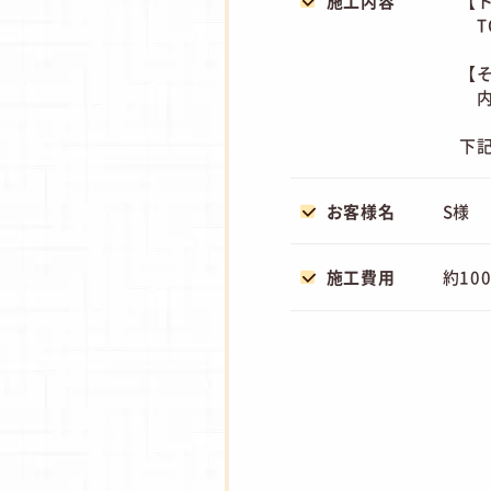
施工内容
【
TO
【
内
下
お客様名
S様
施工費用
約10