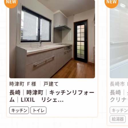
NEW
NEW
時津町 Ｆ様
戸建て
長崎市
長崎｜時津町│キッチンリフォー
長崎｜
ム│LIXIL リシェ...
クリナ
キッチン
トイレ
キッチン
給湯器