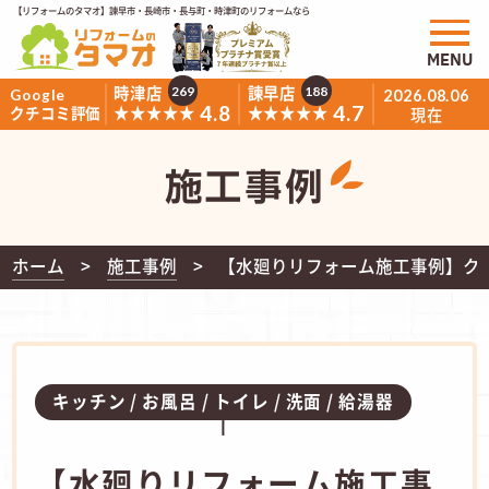
【リフォームのタマオ】諫早市・長崎市・長与町・時津町のリフォームなら
MENU
時津店
諫早店
269
188
Google
2026.08.06
4.8
4.7
★★★★★
★★★★★
クチコミ評価
現在
施工事例
ホーム
施工事例
【水廻りリフォーム施工事例】ク
キッチン
お風呂
トイレ
洗面
給湯器
【水廻りリフォーム施工事