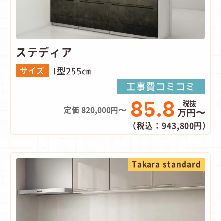
ステディア
I型255㎝
サイズ
工事費コミコミ
85.8
定価 820,000円〜
万円〜
（税込：943,800円）
Takara standard