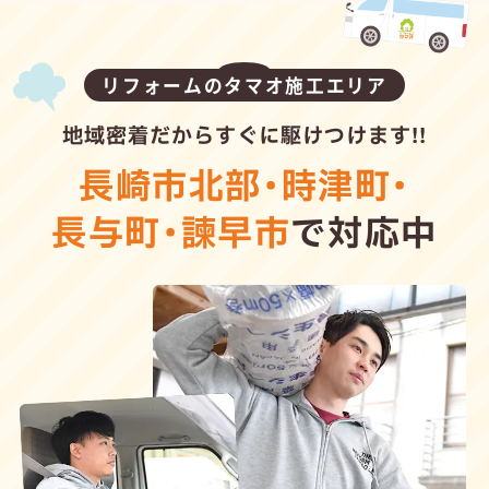
リフォームのタマオ施工エリア
地域密着だからすぐに駆けつけます!!
長崎市北部
・
時津町
・
長与町
・
諫早市
で対応中