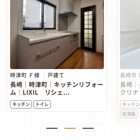
時津町 Ｆ様
戸建て
長崎市
長崎｜時津町│キッチンリフォー
長崎｜
ム│LIXIL リシェ...
クリナ
キッチン
トイレ
キッチン
給湯器