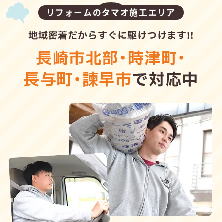
リフォームのタマオ施工エリア
地域密着だからすぐに駆けつけます!!
長崎市北部
・
時津町
・
長与町
・
諫早市
で対応中