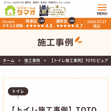
【リフォームのタマオ】諫早市・長崎市・長与町・時津町のリフォームなら
MENU
時津店
諫早店
269
188
Google
2026.07.27
4.8
4.7
★★★★★
★★★★★
クチコミ評価
現在
施工事例
ホーム
施工事例
【トイレ施工事例】TOTO ピュア
トイレ
【トイレ施工事例】TOTO