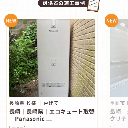
給湯器の施工事例
NEW
NEW
長崎県 Ｋ様
戸建て
長崎市
長崎｜長崎県｜エコキュート取替
長崎｜
｜Panasonic ...
クリナ