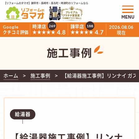
【リフォームのタマオ】諫早市・長崎市・長与町・時津町のリフォームなら
MENU
時津店
諫早店
269
188
Google
2026.08.06
4.8
4.7
★★★★★
★★★★★
クチコミ評価
現在
施工事例
ホーム
施工事例
【給湯器施工事例】リンナイ ガス
給湯器
【給湯器施工事例】リンナ