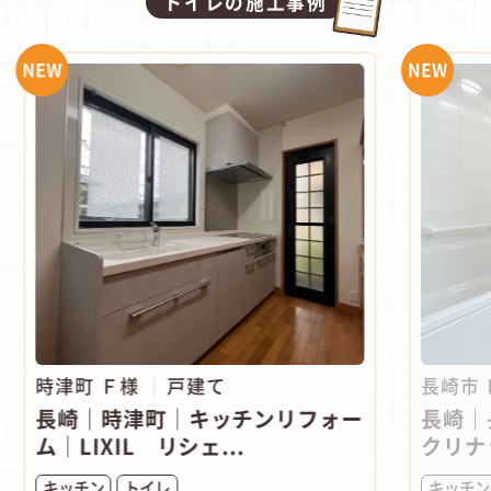
トイレの施工事例
NEW
NEW
時津町 Ｆ様
戸建て
長崎市
長崎｜時津町│キッチンリフォー
長崎｜
ム│LIXIL リシェ...
クリナ
キッチン
トイレ
キッチン