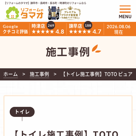
【リフォームのタマオ】諫早市・長崎市・長与町・時津町のリフォームなら
MENU
時津店
諫早店
269
188
Google
2026.08.06
4.8
4.7
★★★★★
★★★★★
クチコミ評価
現在
施工事例
ホーム
施工事例
【トイレ施工事例】TOTO ピュア
トイレ
【トイレ施工事例】TOTO