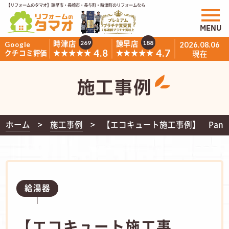
【リフォームのタマオ】諫早市・長崎市・長与町・時津町のリフォームなら
MENU
時津店
諫早店
269
188
Google
2026.08.06
4.8
4.7
★★★★★
★★★★★
クチコミ評価
現在
施工事例
ホーム
施工事例
【エコキュート施工事例】 Pana
給湯器
【エコキュート施工事