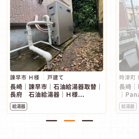
諫早市 Ｈ様
戸建て
時津町
長崎｜諫早市｜石油給湯器取替｜
長崎｜
長府 石油給湯器｜Ｈ様...
｜Pana
給湯器
給湯器