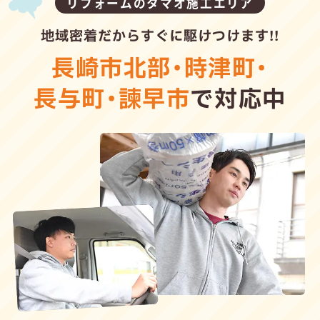
リフォームのタマオ施工エリア
地域密着だからすぐに駆けつけます!!
長崎市北部
・
時津町
・
長与町
・
諫早市
で対応中