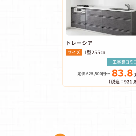
トレーシア
I型255㎝
サイズ
工事費コミ
83.8
定価 625,500円〜
（税込：921,