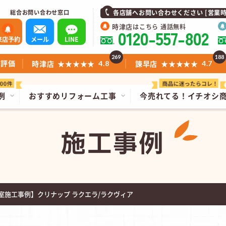
総合お問い合わせ窓口
各店舗へお問い合わせください [営業時間]1
時津店
はこちら 通話無料
0120-557-802
来店予約
メール
LINE
269
188
ミ評価
時津店
★★★★★
諫早店
★★★★★
4.8
4.7
例
おすすめリフォーム工事
今売れてる！
イチオシ
施工事例
室施工事例】クリナップ ラクエラ/ラクヴィア