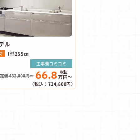
デル
I型255㎝
ズ
工事費コミコミ
66.8
定価 432,000円〜
万円〜
（税込：734,800円）