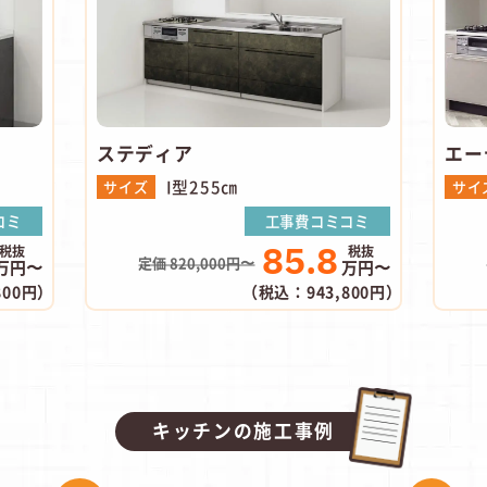
ステディア
エー
I型255㎝
サイズ
サイ
コミ
工事費コミコミ
85.8
定価 820,000円〜
万円〜
万円〜
800円）
（税込：943,800円）
キッチンの施工事例