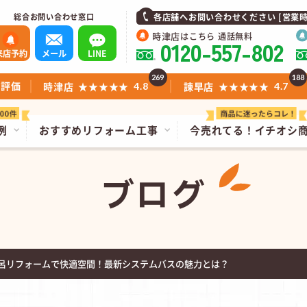
総合お問い合わせ窓口
各店舗へお問い合わせください [営業時間]1
時津店
はこちら 通話無料
0120-557-802
来店予約
メール
LINE
269
188
ミ評価
時津店
★★★★★
諫早店
★★★★★
4.8
4.7
例
おすすめリフォーム工事
今売れてる！
イチオシ
ブログ
呂リフォームで快適空間！最新システムバスの魅力とは？