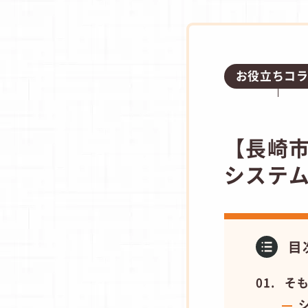
お役立ちコ
【長崎
システ
目
そ