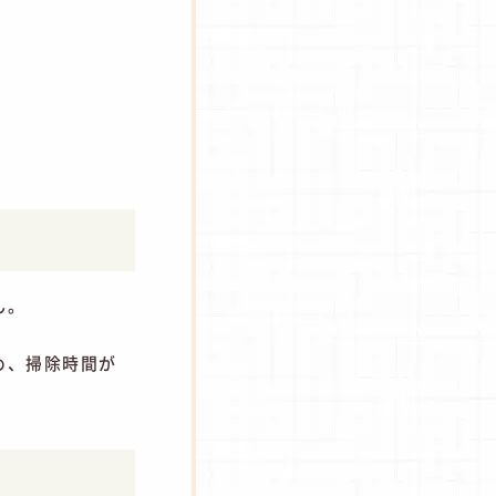
造
ん。
め、掃除時間が