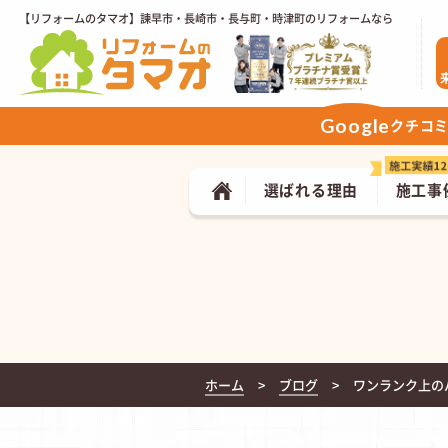
【リフォームのタマオ】諫早市・長崎市・長与町・時津町のリフォームなら
Google
クチコ
選ばれる理由
施工事
ホーム
ブログ
ワンランク上の