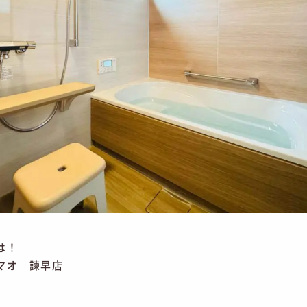
は！
マオ 諫早店