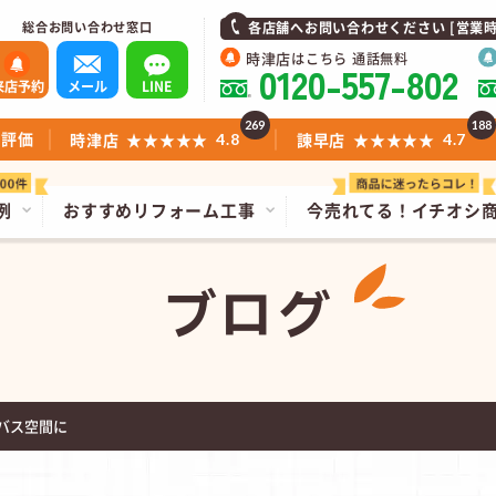
総合お問い合わせ窓口
各店舗へお問い合わせください [営業時間]1
時津店
はこちら 通話無料
0120-557-802
来店予約
メール
LINE
269
188
ミ評価
時津店
★★★★★
諫早店
★★★★★
4.8
4.7
例
おすすめリフォーム工事
今売れてる！
イチオシ
ブログ
バス空間に