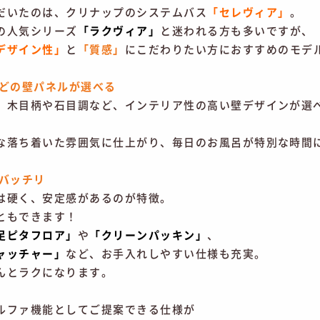
だいたのは、クリナップのシステムバス
「セレヴィア」
。
の人気シリーズ
「ラクヴィア」
と迷われる方も多いですが、
デザイン性」
と
「質感」
にこだわりたい方におすすめのモデ
どの壁パネルが選べる
、木目柄や石目調など、インテリア性の高い壁デザインが選
な落ち着いた雰囲気に仕上がり、毎日のお風呂が特別な時間
バッチリ
は硬く、安定感があるのが特徴。
ともできます！
足ピタフロア」
や
「クリーンパッキン」
、
ャッチャー」
など、お手入れしやすい仕様も充実。
んとラクになります。
ルファ機能としてご提案できる仕様が