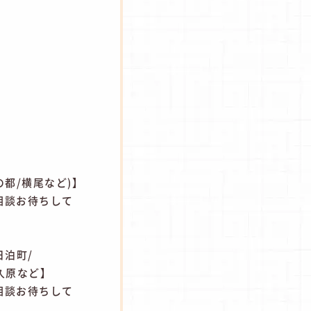
の都/横尾など)】
相談お待ちして
日泊町/
/久原など】
相談お待ちして