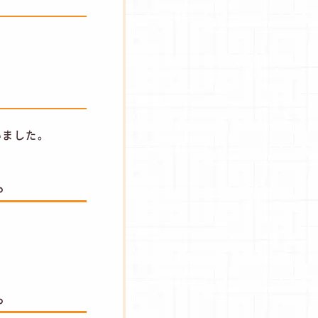
いました。
。
。