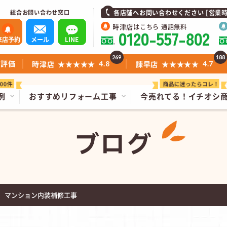
総合お問い合わせ窓口
各店舗へお問い合わせください [営業時間]1
時津店
はこちら 通話無料
0120-557-802
来店予約
メール
LINE
269
188
ミ評価
時津店
★★★★★
諫早店
★★★★★
4.8
4.7
例
おすすめリフォーム工事
今売れてる！
イチオシ
ブログ
 マンション内装補修工事