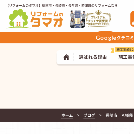
【リフォームのタマオ】諫早市・長崎市・長与町・時津町のリフォームなら
Google
クチコ
選ばれる理由
施工事
ホーム
ブログ
長崎市 Ａ様邸