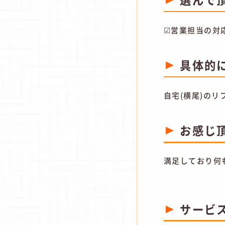
☑営業担当の対
具体的
自宅(横尾)の
お感じ
満足しており何
サービ