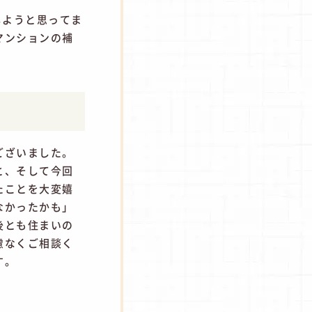
しようと思ってま
マンションの補
ございました。
と、そして今回
たことを大変嬉
なかったかも」
後とも住まいの
慮なくご相談く
す。