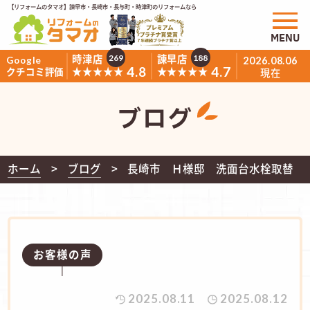
【リフォームのタマオ】諫早市・長崎市・長与町・時津町のリフォームなら
MENU
時津店
諫早店
269
188
Google
2026.08.06
4.8
4.7
★★★★★
★★★★★
クチコミ評価
現在
ブログ
ホーム
ブログ
長崎市 Ｈ様邸 洗面台水栓取替
お客様の声
2025.08.11
2025.08.12