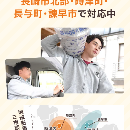
長崎市北部
・
時津町
・
長与町
・
諫早市
で対応中