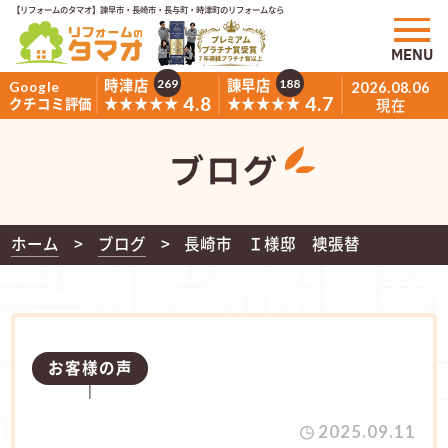
【リフォームのタマオ】諫早市・長崎市・長与町・時津町のリフォームなら
MENU
時津店
諫早店
269
188
Google
2026.08.06
4.8
4.7
★★★★★
★★★★★
クチコミ評価
現在
ブログ
ホーム
ブログ
長崎市 Ｉ様邸 襖張替
お客様の声
2025.09.11