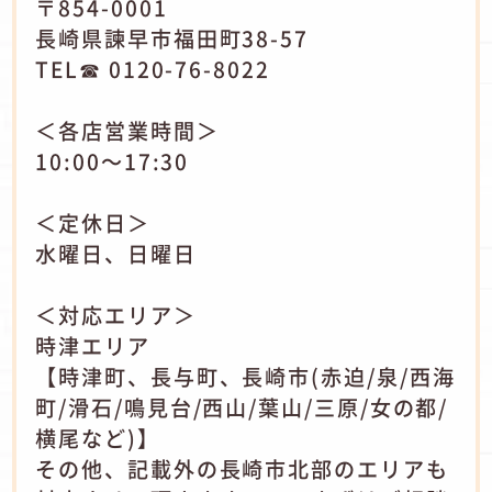
〒854-0001
長崎県諫早市福田町38-57
TEL☎ 0120-76-8022
＜各店営業時間＞
10:00～17:30
＜定休日＞
水曜日、日曜日
＜対応エリア＞
時津エリア
【時津町、長与町、長崎市(赤迫/泉/西海
町/滑石/鳴見台/西山/葉山/三原/女の都/
横尾など)】
その他、記載外の長崎市北部のエリアも