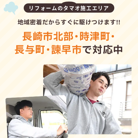
リフォームのタマオ施工エリア
地域密着だからすぐに駆けつけます!!
長崎市北部
・
時津町
・
長与町
・
諫早市
で対応中