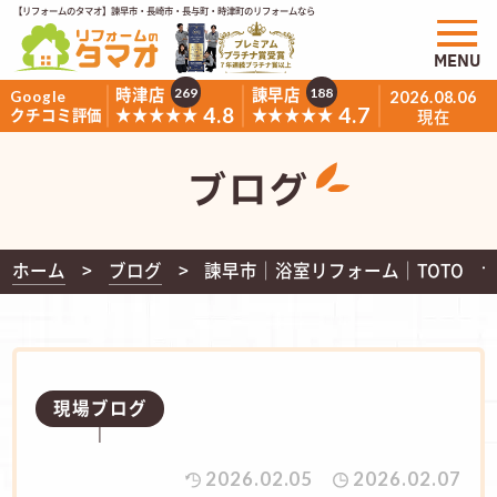
【リフォームのタマオ】諫早市・長崎市・長与町・時津町のリフォームなら
MENU
時津店
諫早店
269
188
Google
2026.08.06
4.8
4.7
★★★★★
★★★★★
クチコミ評価
現在
ブログ
ホーム
ブログ
諫早市│浴室リフォーム│TOTO 
現場ブログ
2026.02.05
2026.02.07