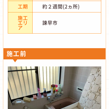
工期
約２週間(2ヵ所)
施工
エリ
諫早市
ア
施工前