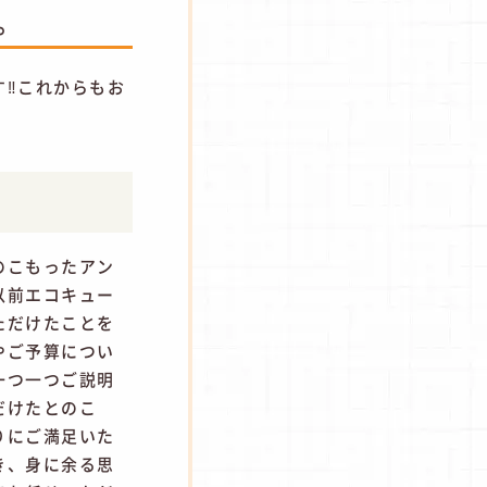
。
す‼これからもお
のこもったアン
以前エコキュー
ただけたことを
やご予算につい
一つ一つご説明
だけたとのこ
りにご満足いた
き、身に余る思