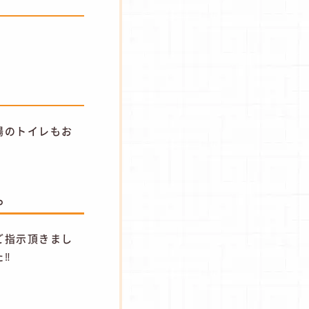
場のトイレもお
。
ご指示頂きまし
た‼