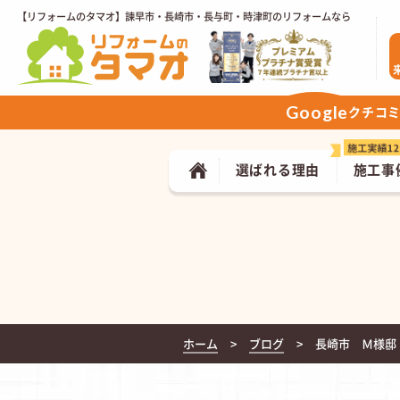
【リフォームのタマオ】諫早市・長崎市・長与町・時津町のリフォームなら
Google
クチコ
選ばれる理由
施工事
ホーム
ブログ
長崎市 Ｍ様邸