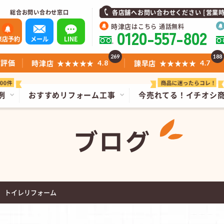
総合お問い合わせ窓口
各店舗へお問い合わせください [営業時間]1
時津店
はこちら 通話無料
0120-557-802
来店予約
メール
LINE
269
188
ミ評価
時津店
★★★★★
諫早店
★★★★★
4.8
4.7
例
おすすめリフォーム工事
今売れてる！
イチオシ
ブログ
 トイレリフォーム