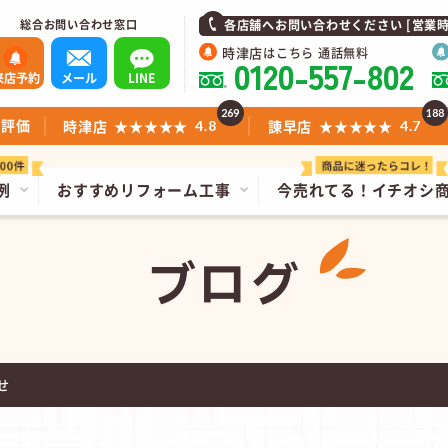
総合お問い合わせ窓口
各店舗へお問い合わせください [営業時間]1
時津店
はこちら 通話無料
0120-557-802
来店予約
メール
LINE
269
188
ミ評価
時津店
★★★★★
諫早店
★★★★★
4.8
4.7
例
おすすめリフォーム工事
今売れてる！
イチオシ
ブログ
せ