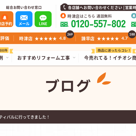
総合お問い合わせ窓口
各店舗へお問い合わせください [営業時間]1
時津店
はこちら 通話無料
0120-557-802
来店予約
メール
LINE
269
188
ミ評価
時津店
★★★★★
諫早店
★★★★★
4.8
4.7
例
おすすめリフォーム工事
今売れてる！
イチオシ
ブログ
ティバルに行ってきました！