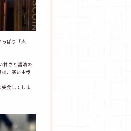
やっぱり「点
い甘さと醤油の
感は、寒い中歩
に完食してしま