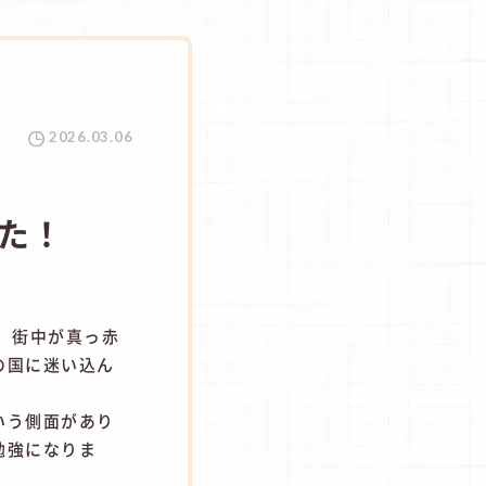
2026.03.06
た！
 街中が真っ赤
の国に迷い込ん
いう側面があり
勉強になりま