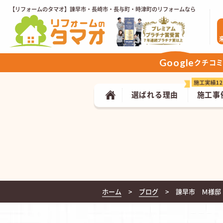
【リフォームのタマオ】諫早市・長崎市・長与町・時津町のリフォームなら
Google
クチコ
選ばれる理由
施工事
ホーム
ブログ
諫早市 Ｍ様邸