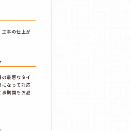
、工事の仕上が
。
。
月の最悪なタイ
身になって対応
工事期間もお昼
。