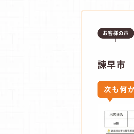
お客様の声
諫早市
次も何