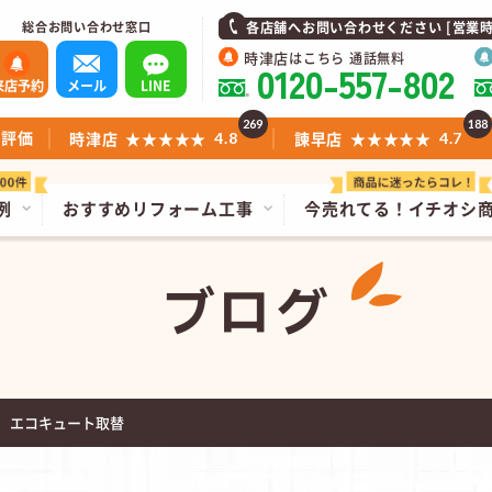
総合お問い合わせ窓口
各店舗へお問い合わせください [営業時間]1
時津店
はこちら 通話無料
0120-557-802
来店予約
メール
LINE
269
188
ミ評価
時津店
★★★★★
諫早店
★★★★★
4.8
4.7
例
おすすめリフォーム工事
今売れてる！
イチオシ
ブログ
 エコキュート取替