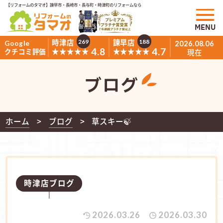
【リフォームのタマオ】諫早市・長崎市・長与町・時津町のリフォームなら
MENU
時津店
諫早店
269
188
Google
2026.08.06
4.8
4.7
★★★★★
★★★★★
クチコミ評価
現在
ブログ
ホーム
ブログ
草スキー🍃
時津店ブログ
2026.03.26
2026.03.30