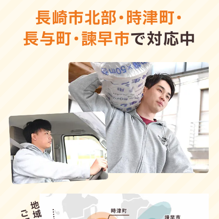
長崎市北部
・
時津町
・
長与町
・
諫早市
で対応中