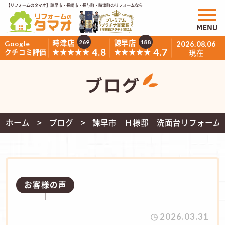
【リフォームのタマオ】諫早市・長崎市・長与町・時津町のリフォームなら
MENU
時津店
諫早店
269
188
Google
2026.08.06
4.8
4.7
★★★★★
★★★★★
クチコミ評価
現在
ブログ
ホーム
ブログ
諫早市 Ｈ様邸 洗面台リフォーム
お客様の声
2026.03.31