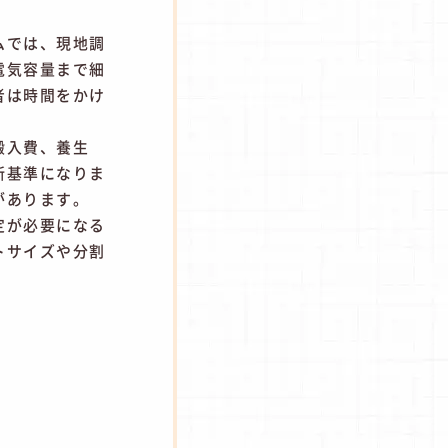
ムでは、現地調
電気容量まで細
者は時間をかけ
搬入費、養生
断基準になりま
があります。
定が必要になる
トサイズや分割