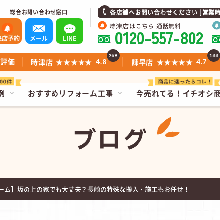
総合お問い合わせ窓口
各店舗へお問い合わせください [営業時間]1
時津店
はこちら 通話無料
0120-557-802
来店予約
メール
LINE
269
188
ミ評価
時津店
★★★★★
諫早店
★★★★★
4.8
4.7
例
おすすめリフォーム工事
今売れてる！
イチオシ
ブログ
ーム】坂の上の家でも大丈夫？長崎の特殊な搬入・施工もお任せ！