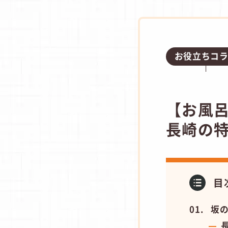
お役立ちコ
【お風
長崎の
目
坂