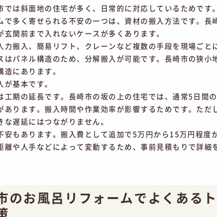
市では斜面地の住宅が多く、日常的に対応しているためです
ムで多く寄せられる不安の一つは、資材の搬入方法です。長
が玄関前まで入れないケースが多くあります。
人力搬入、簡易リフト、クレーンなど複数の手段を現場ごと
スはパネル構造のため、分解搬入が可能です。長崎市の狭小
構造にあります。
入が基本です。
は工期の延長です。長崎市の坂の上の住宅では、通常5日間の
があります。搬入時間や作業効率が影響するためです。ただ
きな遅延にはつながりません。
不安もあります。搬入費として追加で5万円から15万円程度
距離や人手などによって変動するため、事前見積もりで詳細
市のお風呂リフォームでよくある
策