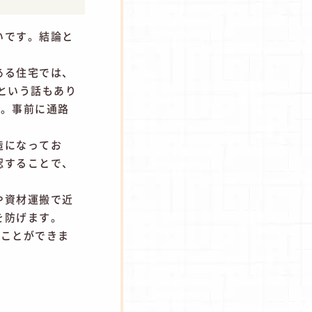
いです。結論と
ある住宅では、
という話もあり
す。事前に通路
造になってお
認することで、
や資材運搬で近
を防げます。
ることができま