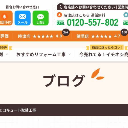
総合お問い合わせ窓口
各店舗へお問い合わせください [営業時間]1
時津店
はこちら 通話無料
0120-557-802
来店予約
メール
LINE
269
188
ミ評価
時津店
★★★★★
諫早店
★★★★★
4.8
4.7
例
おすすめリフォーム工事
今売れてる！
イチオシ
ブログ
エコキュート取替工事