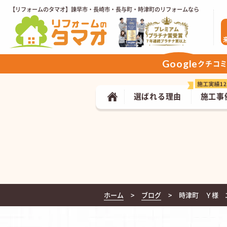
【リフォームのタマオ】諫早市・長崎市・長与町・時津町のリフォームなら
Google
クチコ
選ばれる理由
施工事
ホーム
ブログ
時津町 Ｙ様 