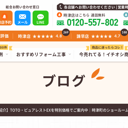
総合お問い合わせ窓口
各店舗へお問い合わせください [営業時間]1
時津店
はこちら 通話無料
0120-557-802
来店予約
メール
LINE
269
188
ミ評価
時津店
★★★★★
諫早店
★★★★★
4.8
4.7
例
おすすめリフォーム工事
今売れてる！
イチオシ
ブログ
価紹介】TOTO・ピュアレストEXを特別価格でご案内中｜時津町のショールー