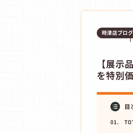
時津店ブロ
​【展示
を特別
目
TO