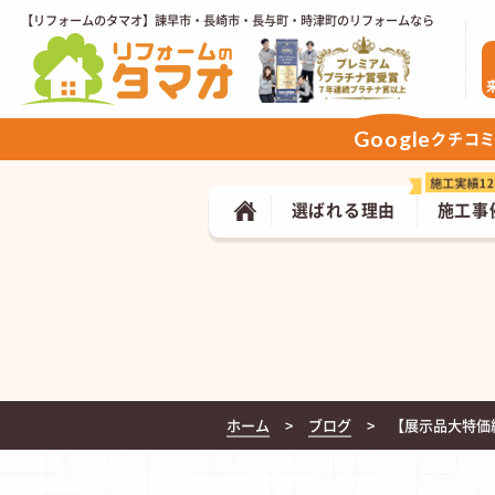
【リフォームのタマオ】諫早市・長崎市・長与町・時津町のリフォームなら
Google
クチコ
選ばれる理由
施工事
ホーム
ブログ
​【展示品大特