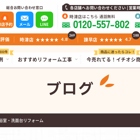
総合お問い合わせ窓口
各店舗へお問い合わせください [営業時間]1
時津店
はこちら 通話無料
0120-557-802
来店予約
メール
LINE
269
188
ミ評価
時津店
★★★★★
諫早店
★★★★★
4.8
4.7
例
おすすめリフォーム工事
今売れてる！
イチオシ
ブログ
浴室・洗面台リフォーム