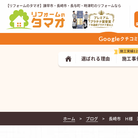
【リフォームのタマオ】諫早市・長崎市・長与町・時津町のリフォームなら
Google
クチコ
選ばれる理由
施工事
ホーム
ブログ
長崎市 Ｈ様 