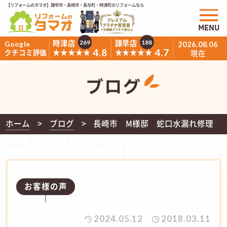
【リフォームのタマオ】諫早市・長崎市・長与町・時津町のリフォームなら
MENU
時津店
諫早店
269
188
Google
2026.08.06
4.8
4.7
★★★★★
★★★★★
クチコミ評価
現在
ブログ
ホーム
ブログ
長崎市 M様邸 蛇口水漏れ修理
お客様の声
2024.05.12
2018.03.11