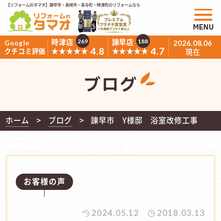
【リフォームのタマオ】諫早市・長崎市・長与町・時津町のリフォームなら
MENU
時津店
諫早店
269
188
Google
2026.08.06
4.8
4.7
★★★★★
★★★★★
クチコミ評価
現在
ブログ
ホーム
ブログ
諫早市 Y様邸 浴室改修工事
お客様の声
2024.05.12
2018.03.13