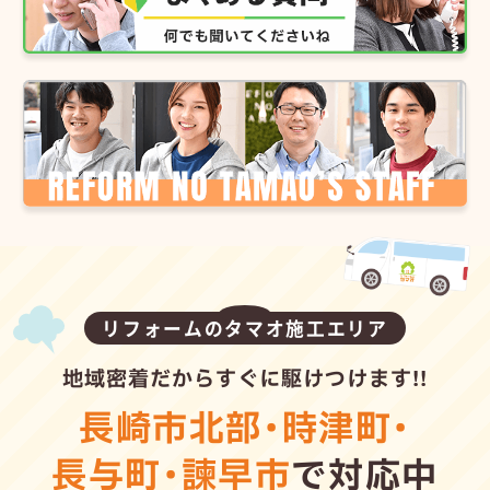
リフォームのタマオ施工エリア
地域密着だからすぐに駆けつけます!!
長崎市北部
・
時津町
・
長与町
・
諫早市
で対応中