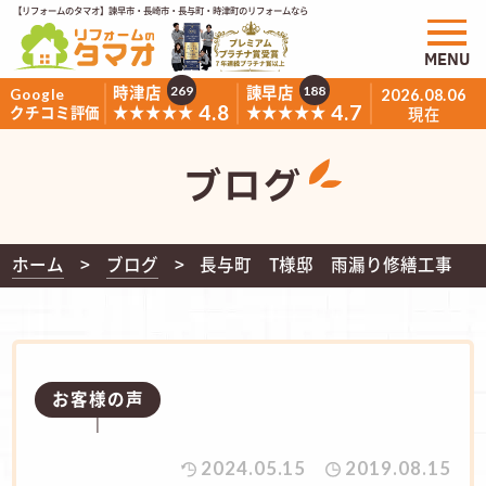
【リフォームのタマオ】諫早市・長崎市・長与町・時津町のリフォームなら
MENU
時津店
諫早店
269
188
Google
2026.08.06
4.8
4.7
★★★★★
★★★★★
クチコミ評価
現在
ブログ
ホーム
ブログ
長与町 T様邸 雨漏り修繕工事
お客様の声
2024.05.15
2019.08.15