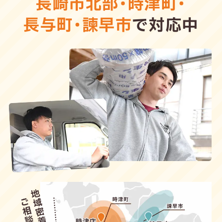
長崎市北部
・
時津町
・
長与町
・
諫早市
で対応中