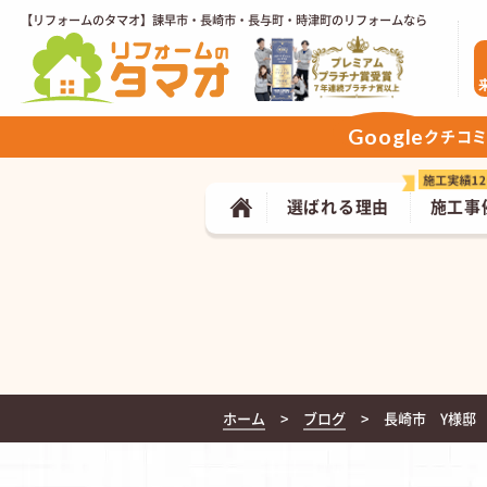
【リフォームのタマオ】諫早市・長崎市・長与町・時津町のリフォームなら
Google
クチコ
選ばれる理由
施工事
ホーム
ブログ
長崎市 Y様邸