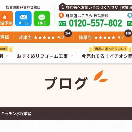
総合お問い合わせ窓口
各店舗へお問い合わせください [営業時間]1
時津店
はこちら 通話無料
0120-557-802
来店予約
メール
LINE
269
188
ミ評価
時津店
★★★★★
諫早店
★★★★★
4.8
4.7
例
おすすめリフォーム工事
今売れてる！
イチオシ
ブログ
 キッチン水栓取替