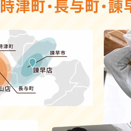
・
時津町
・
長与町
・
諫