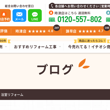
総合お問い合わせ窓口
各店舗へお問い合わせください [営業時間]1
時津店
はこちら 通話無料
0120-557-802
来店予約
メール
LINE
269
188
ミ評価
時津店
★★★★★
諫早店
★★★★★
4.8
4.7
例
おすすめリフォーム工事
今売れてる！
イチオシ
ブログ
 浴室リフォーム