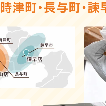
・
時津町
・
長与町
・
諫