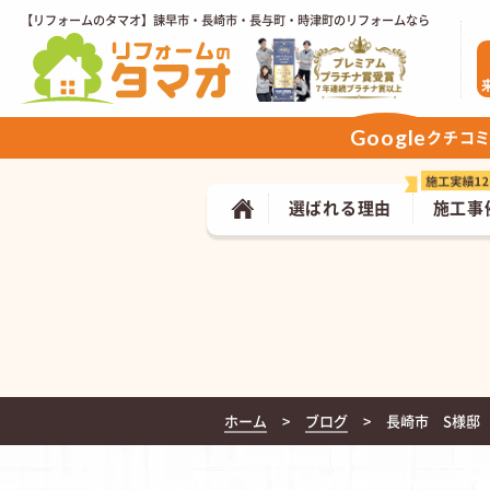
【リフォームのタマオ】諫早市・長崎市・長与町・時津町のリフォームなら
Google
クチコ
選ばれる理由
施工事
ホーム
ブログ
長崎市 S様邸