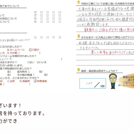
ざいます！
信を持っております。
力ができ
。