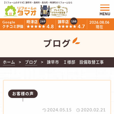
【リフォームのタマオ】諫早市・長崎市・長与町・時津町のリフォームなら
MENU
時津店
諫早店
269
188
Google
2026.08.06
4.8
4.7
★★★★★
★★★★★
クチコミ評価
現在
ブログ
ホーム
ブログ
諫早市 Ｉ様邸 設備取替工事
お客様の声
2024.05.15
2020.02.21