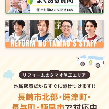
リフォームのタマオ施工エリア
地域密着だからすぐに駆けつけます!!
長崎市北部
・
時津町
・
長与町
・
諫早市
で対応中