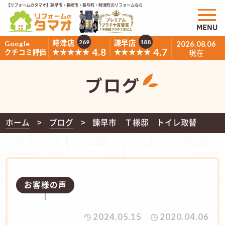
【リフォームのタマオ】諫早市・長崎市・長与町・時津町のリフォームなら
MENU
時津店
諫早店
269
188
Google
2026.08.06
4.8
4.7
★★★★★
★★★★★
クチコミ評価
現在
ブログ
ホーム
ブログ
諫早市 Ｔ様邸 トイレ取替
お客様の声
2024.05.15
2020.04.06