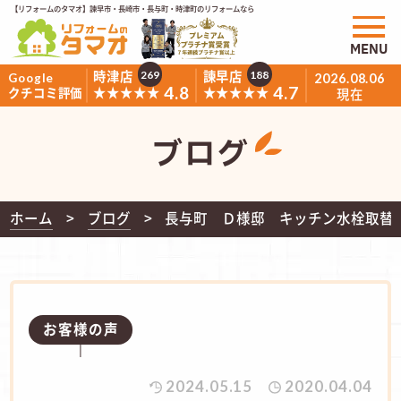
【リフォームのタマオ】諫早市・長崎市・長与町・時津町のリフォームなら
MENU
時津店
諫早店
269
188
Google
2026.08.06
4.8
4.7
★★★★★
★★★★★
クチコミ評価
現在
ブログ
ホーム
ブログ
長与町 Ｄ様邸 キッチン水栓取替
お客様の声
2024.05.15
2020.04.04