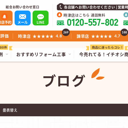
総合お問い合わせ窓口
各店舗へお問い合わせください [営業時間]1
時津店
はこちら 通話無料
0120-557-802
来店予約
メール
LINE
269
188
ミ評価
時津店
★★★★★
諫早店
★★★★★
4.8
4.7
例
おすすめリフォーム工事
今売れてる！
イチオシ
ブログ
 畳表替え