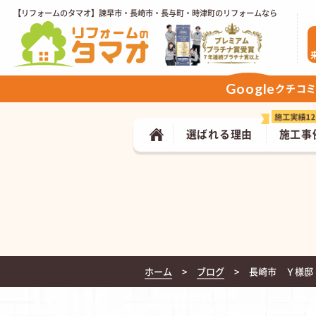
【リフォームのタマオ】諫早市・長崎市・長与町・時津町のリフォームなら
Google
クチコ
選ばれる理由
施工事
ホーム
ブログ
長崎市 Ｙ様邸