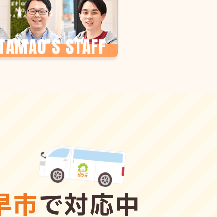
早市
で対応中