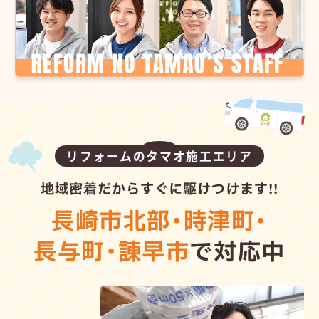
リフォームのタマオ施工エリア
地域密着だからすぐに駆けつけます!!
長崎市北部
・
時津町
・
長与町
・
諫早市
で対応中