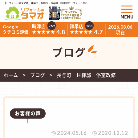
【リフォームのタマオ】諫早市・長崎市・長与町・時津町のリフォームなら
MENU
時津店
諫早店
269
188
Google
2026.08.06
4.8
4.7
★★★★★
★★★★★
クチコミ評価
現在
ブログ
ホーム
ブログ
長与町 Ｈ様邸 浴室改修
お客様の声
2024.05.16
2020.12.12