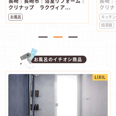
長崎｜長崎市｜浴室リフォーム｜
長崎｜
クリナップ ラクヴィア...
クリナ
お風呂
キッチン
給湯器
お風呂のイチオシ商品
LIXIL