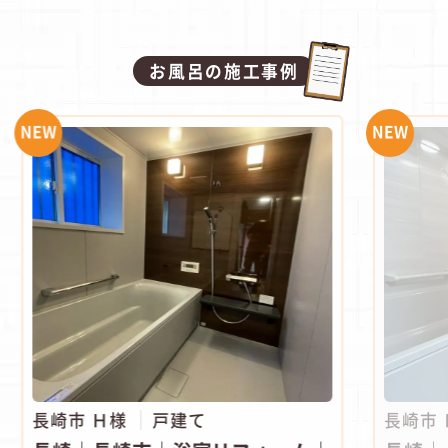
お風呂の施工事例
NEW
NEW
長崎市 Ｈ様
戸建て
長崎市