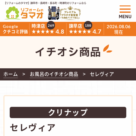
【リフォームのタマオ】諫早市・長崎市・長与町・時津町のリフォームなら
MENU
時津店
諫早店
269
188
Google
2026.08.06
4.8
4.7
★★★★★
★★★★★
クチコミ評価
現在
イチオシ商品
ホーム
お風呂のイチオシ商品
セレヴィア
クリナップ
セレヴィア