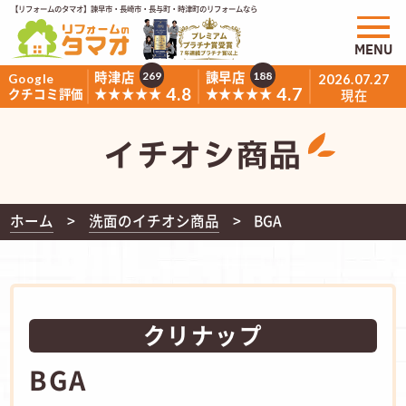
【リフォームのタマオ】諫早市・長崎市・長与町・時津町のリフォームなら
MENU
時津店
諫早店
269
188
Google
2026.07.27
4.8
4.7
★★★★★
★★★★★
クチコミ評価
現在
イチオシ商品
ホーム
洗面のイチオシ商品
BGA
クリナップ
BGA