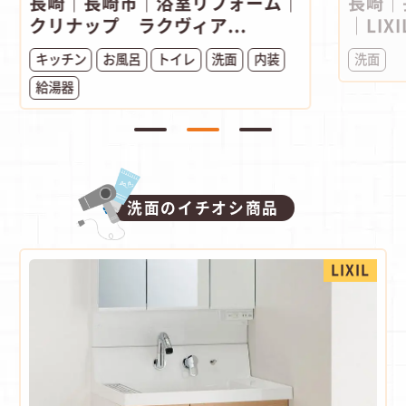
長崎｜長崎市｜浴室リフォーム｜
長崎｜
クリナップ ラクヴィア...
｜LIXI
キッチン
お風呂
トイレ
洗面
内装
洗面
給湯器
洗面のイチオシ商品
LIXIL