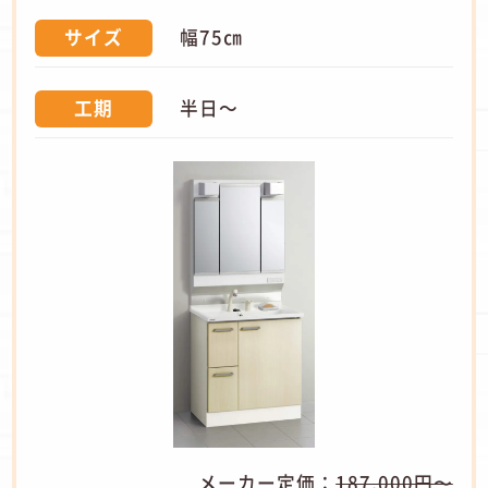
幅75㎝
サイズ
半日～
工期
メーカー定価：
187,000円〜