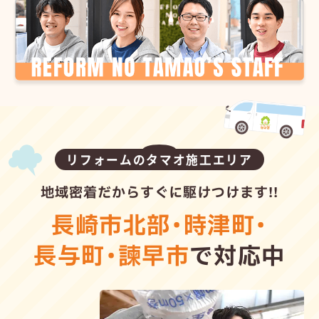
リフォームのタマオ施工エリア
地域密着だからすぐに駆けつけます!!
長崎市北部
・
時津町
・
長与町
・
諫早市
で対応中