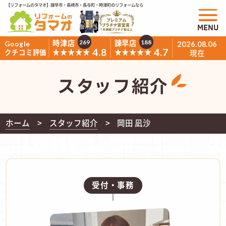
【リフォームのタマオ】諫早市・長崎市・長与町・時津町のリフォームなら
MENU
時津店
諫早店
269
188
Google
2026.08.06
4.8
4.7
★★★★★
★★★★★
クチコミ評価
現在
スタッフ紹介
ホーム
スタッフ紹介
岡田 凪沙
受付・事務