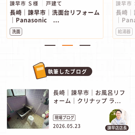
諫早市 Ｓ様
戸建て
諫早市
長崎｜諫早市│洗面台リフォーム
長崎｜
｜Panasonic ...
｜Pana
洗面
給湯器
執筆したブログ
長崎｜諫早市｜お風呂リフ
ォーム｜クリナップ ラ...
現場ブログ
2026.05.23
諫早店店長