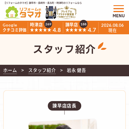
【リフォームのタマオ】諫早市・長崎市・長与町・時津町のリフォームなら
MENU
時津店
諫早店
269
188
Google
2026.08.06
4.8
4.7
★★★★★
★★★★★
クチコミ評価
現在
スタッフ紹介
ホーム
スタッフ紹介
岩永 健吾
諫早店店長