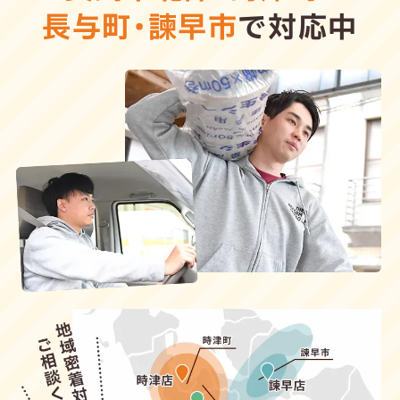
長与町
・
諫早市
で対応中