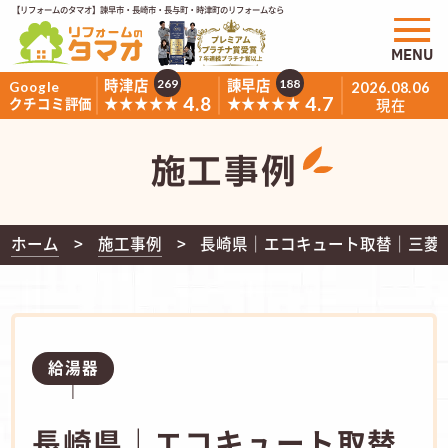
【リフォームのタマオ】諫早市・長崎市・長与町・時津町のリフォームなら
MENU
時津店
諫早店
269
188
Google
2026.08.06
4.8
4.7
★★★★★
★★★★★
クチコミ評価
現在
施工事例
ホーム
施工事例
長崎県｜エコキュート取替｜三菱 
給湯器
長崎県｜エコキュート取替