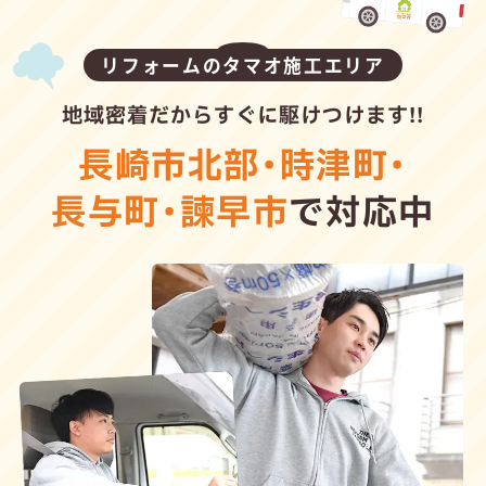
リフォームのタマオ施工エリア
地域密着だからすぐに駆けつけます!!
長崎市北部
・
時津町
・
長与町
・
諫早市
で対応中