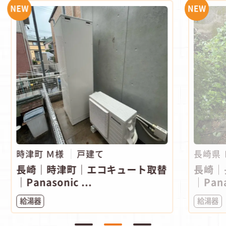
NEW
NEW
時津町 Ｍ様
戸建て
長崎県
長崎｜時津町｜エコキュート取替
長崎｜
｜Panasonic ...
｜Pana
給湯器
給湯器