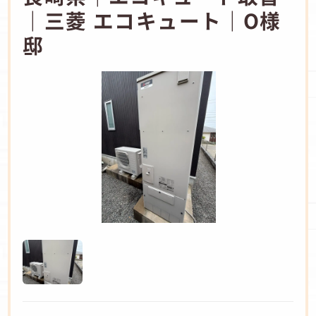
｜三菱 エコキュート｜O様
邸