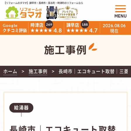
【リフォームのタマオ】諫早市・長崎市・長与町・時津町のリフォームなら
MENU
時津店
諫早店
269
188
Google
2026.08.06
4.8
4.7
★★★★★
★★★★★
クチコミ評価
現在
施工事例
ホーム
施工事例
長崎市｜エコキュート取替｜三菱 
給湯器
長崎市｜エコキュート取替