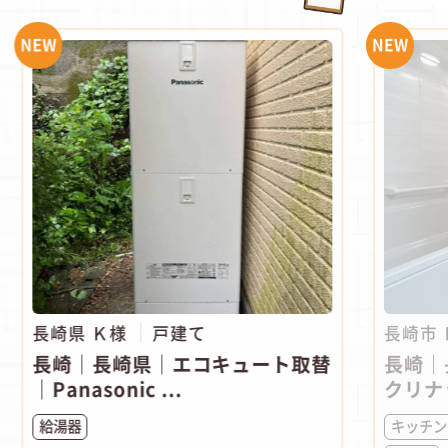
NEW
NEW
長崎県 Ｋ様
戸建て
長崎市
長崎｜長崎県｜エコキュート取替
長崎｜
｜Panasonic ...
クリナ
給湯器
キッチン