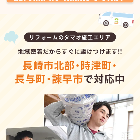
リフォームのタマオ施工エリア
地域密着だからすぐに駆けつけます!!
長崎市北部
・
時津町
・
長与町
・
諫早市
で対応中