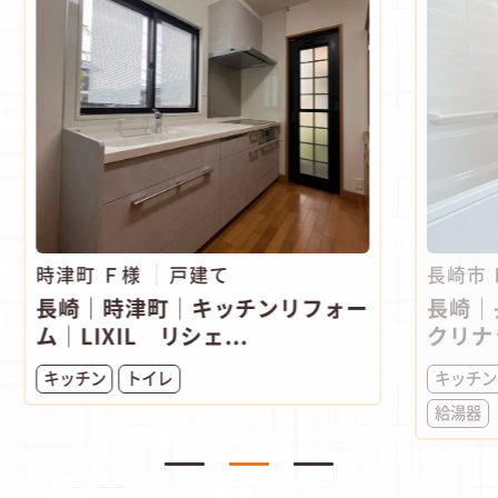
時津町 Ｆ様
戸建て
長崎市
長崎｜時津町│キッチンリフォー
長崎｜
ム│LIXIL リシェ...
クリナ
キッチン
トイレ
キッチン
給湯器