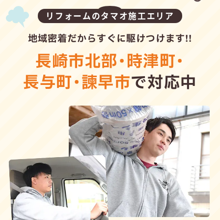
リフォームのタマオ施工エリア
地域密着だからすぐに駆けつけます!!
長崎市北部
・
時津町
・
長与町
・
諫早市
で対応中