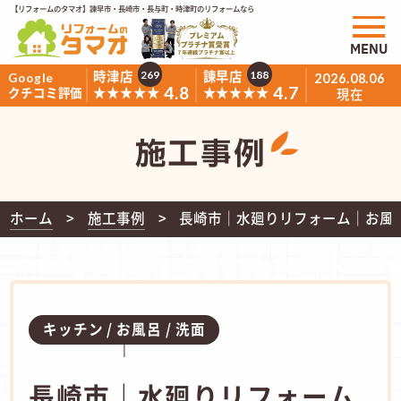
【リフォームのタマオ】諫早市・長崎市・長与町・時津町のリフォームなら
MENU
時津店
諫早店
269
188
Google
2026.08.06
4.8
4.7
★★★★★
★★★★★
クチコミ評価
現在
施工事例
ホーム
施工事例
長崎市｜水廻りリフォーム｜お風呂
キッチン
お風呂
洗面
長崎市｜水廻りリフォーム