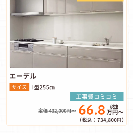
エーデル
I型255㎝
サイズ
工事費コミコミ
66.8
定価 432,000円〜
万円〜
（税込：734,800円）