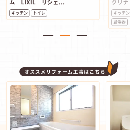
ム│LIXIL リシェ...
クリナ
キッチン
トイレ
キッチン
給湯器
オススメリフォーム工事はこちら