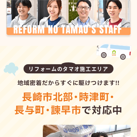
リフォームのタマオ施工エリア
地域密着だからすぐに駆けつけます!!
長崎市北部
・
時津町
・
長与町
・
諫早市
で対応中