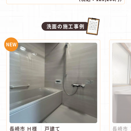
洗面の施工事例
NEW
長崎市 Ｈ様
戸建て
長崎市