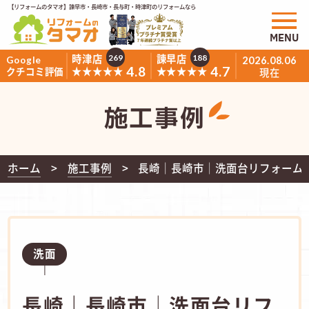
【リフォームのタマオ】諫早市・長崎市・長与町・時津町のリフォームなら
MENU
時津店
諫早店
269
188
Google
2026.08.06
4.8
4.7
★★★★★
★★★★★
クチコミ評価
現在
施工事例
ホーム
施工事例
長崎｜長崎市│洗面台リフォーム｜L
洗面
長崎｜長崎市│洗面台リフ