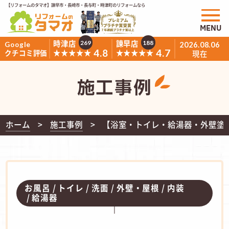
【リフォームのタマオ】諫早市・長崎市・長与町・時津町のリフォームなら
MENU
時津店
諫早店
269
188
Google
2026.08.06
4.8
4.7
★★★★★
★★★★★
クチコミ評価
現在
施工事例
ホーム
施工事例
【浴室・トイレ・給湯器・外壁塗装
お風呂
トイレ
洗面
外壁・屋根
内装
給湯器