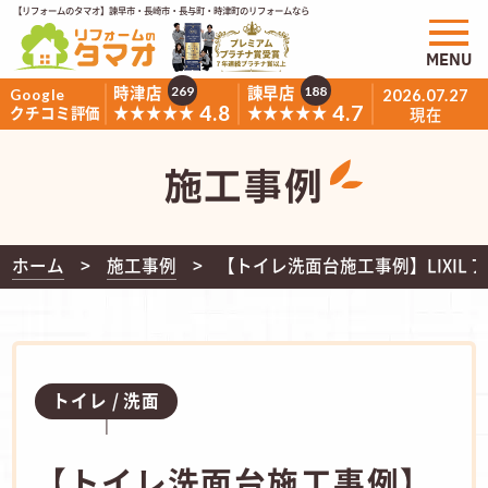
【リフォームのタマオ】諫早市・長崎市・長与町・時津町のリフォームなら
MENU
時津店
諫早店
269
188
Google
2026.07.27
4.8
4.7
★★★★★
★★★★★
クチコミ評価
現在
施工事例
ホーム
施工事例
【トイレ洗面台施工事例】LIXIL ア
トイレ
洗面
【トイレ洗面台施工事例】