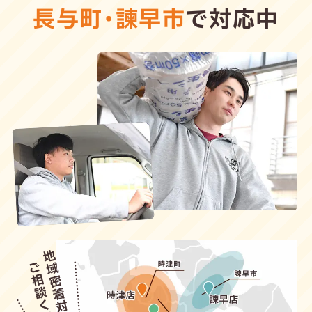
長与町
・
諫早市
で対応中