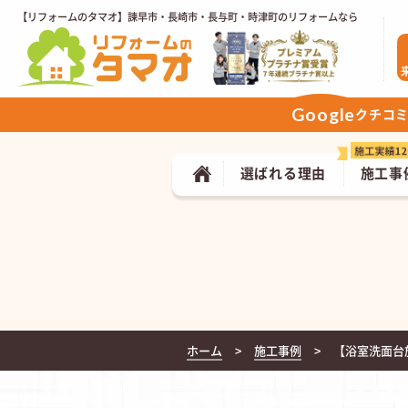
【リフォームのタマオ】諫早市・長崎市・長与町・時津町のリフォームなら
Google
クチコ
選ばれる理由
施工事
ホーム
施工事例
【浴室洗面台