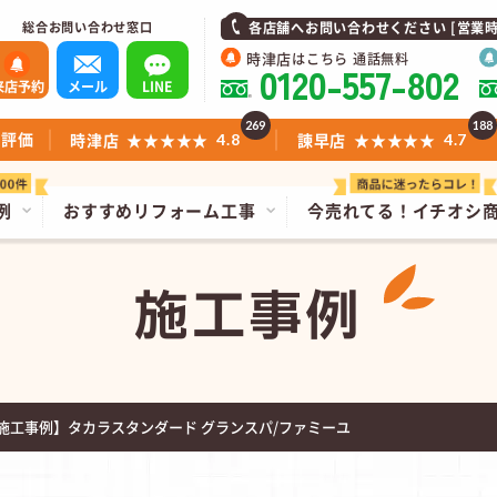
総合お問い合わせ窓口
各店舗へお問い合わせください [営業時間]1
時津店
はこちら 通話無料
0120-557-802
来店予約
メール
LINE
269
188
ミ評価
時津店
★★★★★
諫早店
★★★★★
4.8
4.7
例
おすすめリフォーム工事
今売れてる！
イチオシ
施工事例
施工事例】タカラスタンダード グランスパ/ファミーユ