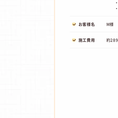
・
・
お客様名
M様
施工費用
約28