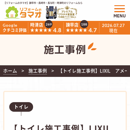
【リフォームのタマオ】諫早市・長崎市・長与町・時津町のリフォームなら
MENU
時津店
諫早店
269
188
Google
2026.07.27
4.8
4.7
★★★★★
★★★★★
クチコミ評価
現在
施工事例
ホーム
施工事例
【トイレ施工事例】LIXIL アメ
トイレ
【トイレ施工事例】LIXIL