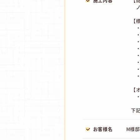
施工内容
【
ノ
【
・
・
・
・
・
・
・
・
【
・
下
お客様名
M様邸