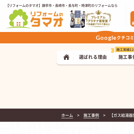
【リフォームのタマオ】諫早市・長崎市・長与町・時津町のリフォームなら
Google
クチコ
選ばれる理由
施工事
ホーム
施工事例
【ガス給湯器