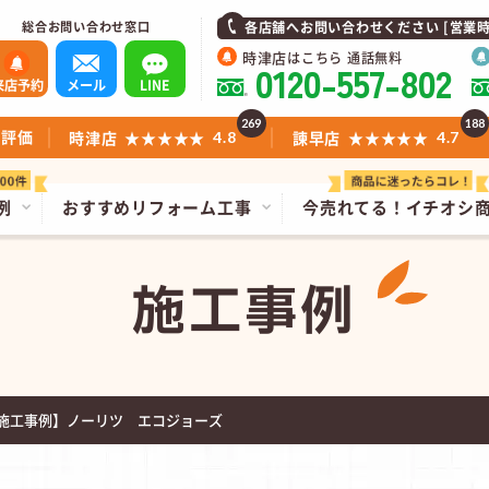
総合お問い合わせ窓口
各店舗へお問い合わせください [営業時間]1
時津店
はこちら 通話無料
0120-557-802
来店予約
メール
LINE
269
188
ミ評価
時津店
★★★★★
諫早店
★★★★★
4.8
4.7
例
おすすめリフォーム工事
今売れてる！
イチオシ
施工事例
施工事例】ノーリツ エコジョーズ