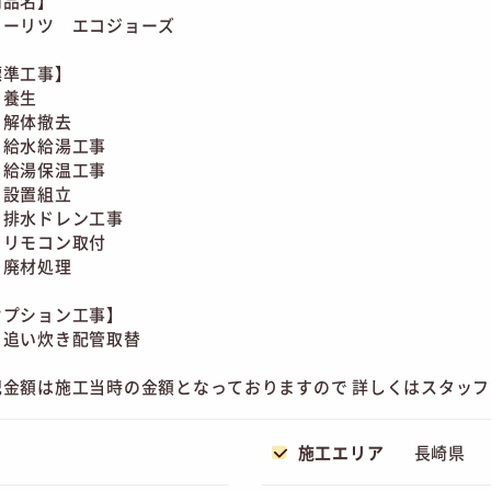
商品名】
ーリツ エコジョーズ
標準工事】
養生
解体撤去
給水給湯工事
給湯保温工事
設置組立
排水ドレン工事
リモコン取付
廃材処理
オプション工事】
追い炊き配管取替
記金額は施工当時の金額となっておりますので 詳しくはスタッ
施工エリア
長崎県